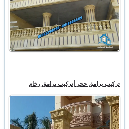
تركيب برامق حجر |تركيب برامق رخام