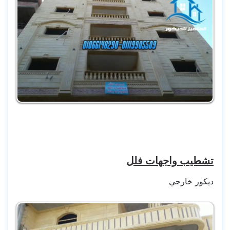
تشطيب واجهات فلل
ديكور خارجي