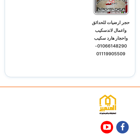
حجر ارضيات للحدائق
واعمال لاندسكيب
واحجار هارد سكيب
01066148290-
01119905509
تابعنا
تابعنا