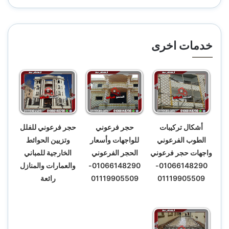
خدمات اخرى
أشكال تركيبات
حجر فرعوني
حجر فرعوني للفلل
الطوب الفرعوني
للواجهات وأسعار
وتزيين الحوائط
واجهات حجر فرعوني
الحجر الفرعوني
الخارجية للمباني
01066148290-
01066148290-
والعمارات والمنازل
01119905509
01119905509
رائعة