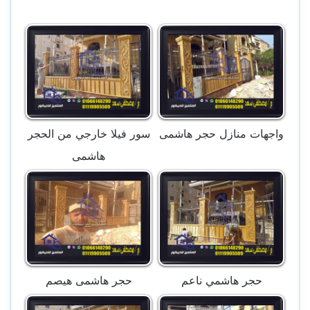
واجهات منازل حجر هاشمى
سور فيلا خارجي من الحجر
هاشمى
حجر هاشمي ناعم
حجر هاشمى هيصم