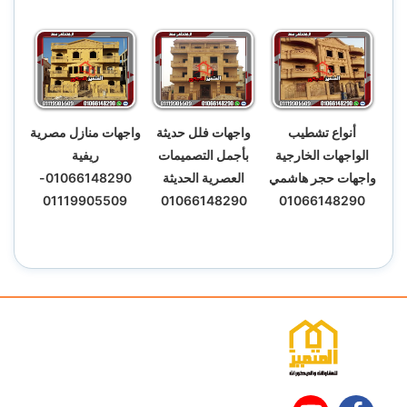
أنواع تشطيب
واجهات فلل حديثة
واجهات منازل مصرية
الواجهات الخارجية
بأجمل التصميمات
ريفية
واجهات حجر هاشمي
العصرية الحديثة
01066148290-
01119905509
01066148290
01066148290