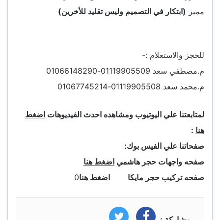
مميز
(ابتكار في التصميم وليس تقليد للأخرين)
للحجز والاستعلام :-
م.مصطفي سعد 01119905509-01066148290
م.محمد سعد 01119905508-01067745214
لمتابعتنا علي اليوتيوب ومشاهده احدث الفيديوهات
اضغط
هنا
:
صفحاتنا علي الفيس بوك:
صفحه واجهات حجر هاشمي
اضغط هنا
صفحه تركيب حجر مايكا
اضغط هنا
0
مشاركة :
فيسبوك
تويتر