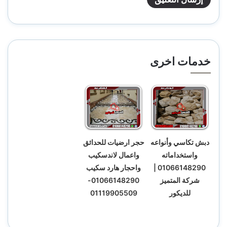
خدمات اخرى
دبش تكاسي وأنواعه
حجر ارضيات للحدائق
واستخداماته
واعمال لاندسكيب
01066148290 |
واحجار هارد سكيب
شركة المتميز
01066148290-
للديكور
01119905509